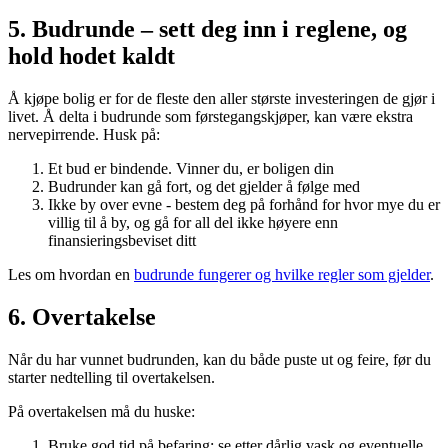
5. Budrunde – sett deg inn i reglene, og
hold hodet kaldt
Å kjøpe bolig er for de fleste den aller største investeringen de gjør i
livet. Å delta i budrunde som førstegangskjøper, kan være ekstra
nervepirrende. Husk på:
Et bud er bindende. Vinner du, er boligen din
Budrunder kan gå fort, og det gjelder å følge med
Ikke by over evne - bestem deg på forhånd for hvor mye du er
villig til å by, og gå for all del ikke høyere enn
finansieringsbeviset ditt
Les om hvordan en
budrunde fungerer og hvilke regler som gjelder
.
6. Overtakelse
Når du har vunnet budrunden, kan du både puste ut og feire, før du
starter nedtelling til overtakelsen.
På overtakelsen må du huske:
Bruke god tid på befaring: se etter dårlig vask og eventuelle