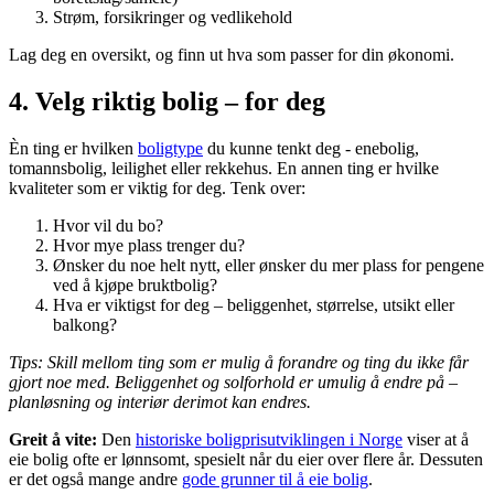
Strøm, forsikringer og vedlikehold
Lag deg en oversikt, og finn ut hva som passer for din økonomi.
4. Velg riktig bolig – for deg
Èn ting er hvilken
boligtype
du kunne tenkt deg - enebolig,
tomannsbolig, leilighet eller rekkehus. En annen ting er hvilke
kvaliteter som er viktig for deg. Tenk over:
Hvor vil du bo?
Hvor mye plass trenger du?
Ønsker du noe helt nytt, eller ønsker du mer plass for pengene
ved å kjøpe bruktbolig?
Hva er viktigst for deg – beliggenhet, størrelse, utsikt eller
balkong?
Tips: Skill mellom ting som er mulig å forandre og ting du ikke får
gjort noe med. Beliggenhet og solforhold er umulig å endre på –
planløsning og interiør derimot kan endres.
Greit å vite:
Den
historiske boligprisutviklingen i Norge
viser at å
eie bolig ofte er lønnsomt, spesielt når du eier over flere år. Dessuten
er det også mange andre
gode grunner til å eie bolig
.