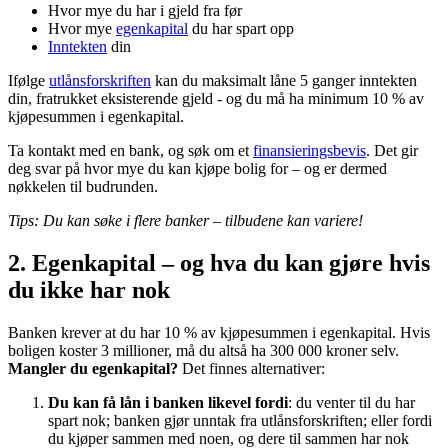
Hvor mye du har i gjeld fra før
Hvor mye
egenkapital
du har spart opp
Inntekten
din
Ifølge
utlånsforskriften
kan du maksimalt låne 5 ganger inntekten
din, fratrukket eksisterende gjeld - og du må ha minimum 10 % av
kjøpesummen i egenkapital.
Ta kontakt med en bank, og søk om et
finansieringsbevis
. Det gir
deg svar på hvor mye du kan kjøpe bolig for – og er dermed
nøkkelen til budrunden.
Tips: Du kan søke i flere banker – tilbudene kan variere!
2. Egenkapital – og hva du kan gjøre hvis
du ikke har nok
Banken krever at du har 10 % av kjøpesummen i egenkapital. Hvis
boligen koster 3 millioner, må du altså ha 300 000 kroner selv.
Mangler du egenkapital?
Det finnes alternativer:
Du kan få lån i banken likevel
fordi
: du venter til du har
spart nok; banken gjør unntak fra utlånsforskriften; eller fordi
du kjøper sammen med noen, og dere til sammen har nok