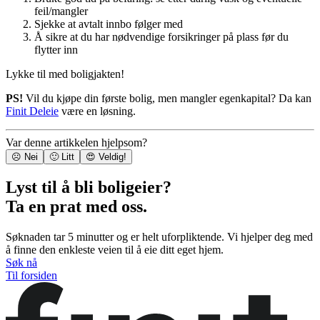
feil/mangler
Sjekke at avtalt innbo følger med
Å sikre at du har nødvendige forsikringer på plass før du
flytter inn
Lykke til med boligjakten!
PS!
Vil du kjøpe din første bolig, men mangler egenkapital? Da kan
Finit Deleie
være en løsning.
Var denne artikkelen hjelpsom?
☹️ Nei
🙂 Litt
😍 Veldig!
Lyst til å bli boligeier?
Ta en prat med oss.
Søknaden tar 5 minutter og er helt uforpliktende. Vi hjelper deg med
å finne den enkleste veien til å eie ditt eget hjem.
Søk nå
Til forsiden