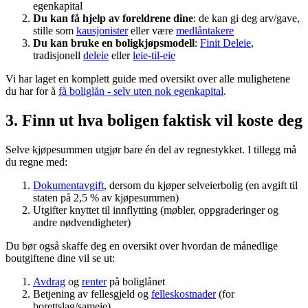
egenkapital
Du kan få hjelp av foreldrene dine
: de kan gi deg arv/gave,
stille som
kausjonister
eller være
medlåntakere
Du kan bruke en boligkjøpsmodell
:
Finit Deleie
,
tradisjonell
deleie
eller
leie-til-eie
Vi har laget en komplett guide med oversikt over alle mulighetene
du har for å
få boliglån - selv uten nok egenkapital
.
3. Finn ut hva boligen faktisk vil koste deg
Selve kjøpesummen utgjør bare én del av regnestykket. I tillegg må
du regne med:
Dokumentavgift
, dersom du kjøper selveierbolig (en avgift til
staten på 2,5 % av kjøpesummen)
Utgifter knyttet til innflytting (møbler, oppgraderinger og
andre nødvendigheter)
Du bør også skaffe deg en oversikt over hvordan de månedlige
boutgiftene dine vil se ut:
Avdrag
og
renter
på boliglånet
Betjening av fellesgjeld og
felleskostnader
(for
borettslag/sameie)