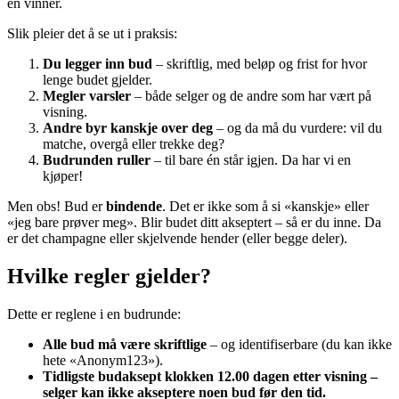
en vinner.
Slik pleier det å se ut i praksis:
Du legger inn bud
– skriftlig, med beløp og frist for hvor
lenge budet gjelder.
Megler varsler
– både selger og de andre som har vært på
visning.
Andre byr kanskje over deg
– og da må du vurdere: vil du
matche, overgå eller trekke deg?
Budrunden ruller
– til bare én står igjen. Da har vi en
kjøper!
Men obs! Bud er
bindende
. Det er ikke som å si «kanskje» eller
«jeg bare prøver meg». Blir budet ditt akseptert – så er du inne. Da
er det champagne eller skjelvende hender (eller begge deler).
Hvilke regler gjelder?
Dette er reglene i en budrunde:
Alle bud må være skriftlige
– og identifiserbare (du kan ikke
hete «Anonym123»).
Tidligste budaksept klokken 12.00 dagen etter visning –
selger kan ikke akseptere noen bud før den tid.