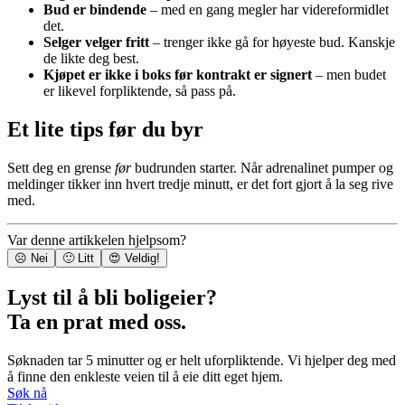
Bud er bindende
– med en gang megler har videreformidlet
det.
Selger velger fritt
– trenger ikke gå for høyeste bud. Kanskje
de likte deg best.
Kjøpet er ikke i boks før kontrakt er signert
– men budet
er likevel forpliktende, så pass på.
Et lite tips før du byr
Sett deg en grense
før
budrunden starter. Når adrenalinet pumper og
meldinger tikker inn hvert tredje minutt, er det fort gjort å la seg rive
med.
Var denne artikkelen hjelpsom?
☹️ Nei
🙂 Litt
😍 Veldig!
Lyst til å bli boligeier?
Ta en prat med oss.
Søknaden tar 5 minutter og er helt uforpliktende. Vi hjelper deg med
å finne den enkleste veien til å eie ditt eget hjem.
Søk nå