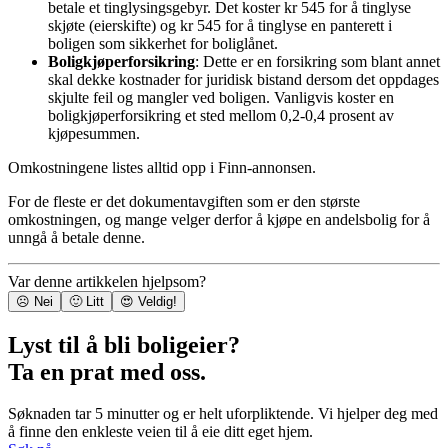
betale et tinglysingsgebyr. Det koster kr 545 for å tinglyse
skjøte (eierskifte) og kr 545 for å tinglyse en panterett i
boligen som sikkerhet for boliglånet.
Boligkjøperforsikring
: Dette er en forsikring som blant annet
skal dekke kostnader for juridisk bistand dersom det oppdages
skjulte feil og mangler ved boligen. Vanligvis koster en
boligkjøperforsikring et sted mellom 0,2-0,4 prosent av
kjøpesummen.
Omkostningene listes alltid opp i Finn-annonsen.
For de fleste er det dokumentavgiften som er den største
omkostningen, og mange velger derfor å kjøpe en andelsbolig for å
unngå å betale denne.
Var denne artikkelen hjelpsom?
☹️ Nei
🙂 Litt
😍 Veldig!
Lyst til å bli boligeier?
Ta en prat med oss.
Søknaden tar 5 minutter og er helt uforpliktende. Vi hjelper deg med
å finne den enkleste veien til å eie ditt eget hjem.