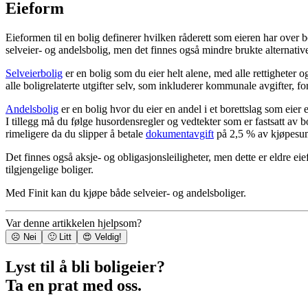
Eieform
Eieformen til en bolig definerer hvilken råderett som eieren har over b
selveier- og andelsbolig, men det finnes også mindre brukte alternative
Selveierbolig
er en bolig som du eier helt alene, med alle rettigheter o
alle boligrelaterte utgifter selv, som inkluderer kommunale avgifter, 
Andelsbolig
er en bolig hvor du eier en andel i et borettslag som eier
I tillegg må du følge husordensregler og vedtekter som er fastsatt av 
rimeligere da du slipper å betale
dokumentavgift
på 2,5 % av kjøpes
Det finnes også aksje- og obligasjonsleiligheter, men dette er eldre e
tilgjengelige boliger.
Med Finit kan du kjøpe både selveier- og andelsboliger.
Var denne artikkelen hjelpsom?
☹️ Nei
🙂 Litt
😍 Veldig!
Lyst til å bli boligeier?
Ta en prat med oss.