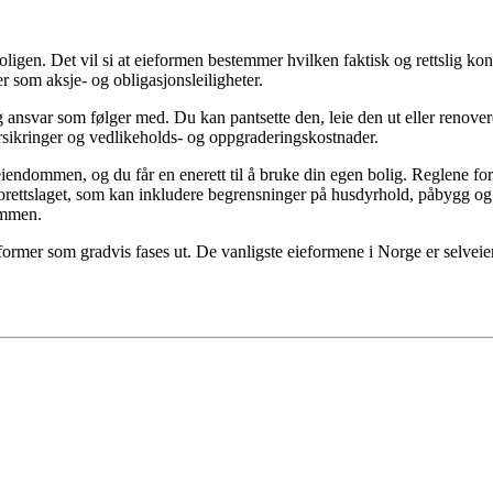
oligen. Det vil si at eieformen bestemmer hvilken faktisk og rettslig ko
r som aksje- og obligasjonsleiligheter.
g ansvar som følger med. Du kan pantsette den, leie den ut eller renover
forsikringer og vedlikeholds- og oppgraderingskostnader.
 eiendommen, og du får en enerett til å bruke din egen bolig. Reglene for
borettslaget, som kan inkludere begrensninger på husdyrhold, påbygg og 
ummen.
ieformer som gradvis fases ut. De vanligste eieformene i Norge er selvei