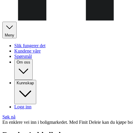
Meny
Slik fungerer det
Kundene våre
Spørsmål
Om oss
Kunnskap
Logg inn
Søk nå
En enklere vei inn i boligmarkedet. Med Finit Deleie kan du kjøpe bo