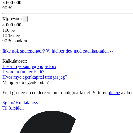
3 600 000
90 %
Kjøpesum
4 000 000
100 %
10 %
deg
90 %
banken
Ikke nok sparepenger? Vi hjelper deg med egenkapitalen ->
Kalkulatorer:
Hvor mye kan jeg kjøpe for?
Hvordan funker Finit?
Hvor mye egenkapital trenger jeg?
Mangler du egenkapital?
Finit gir deg en enklere vei inn i boligmarkedet. Vi tilbyr
deleie
av boli
Søk nå
Kontakt oss
Til forsiden