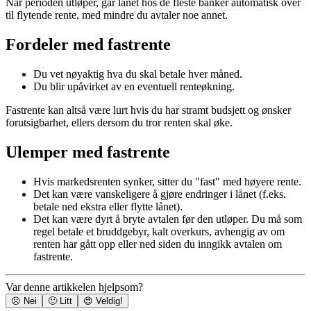
Når perioden utløper, går lånet hos de fleste banker automatisk over
til flytende rente, med mindre du avtaler noe annet.
Fordeler med fastrente
Du vet nøyaktig hva du skal betale hver måned.
Du blir upåvirket av en eventuell renteøkning.
Fastrente kan altså være lurt hvis du har stramt budsjett og ønsker
forutsigbarhet, ellers dersom du tror renten skal øke.
Ulemper med fastrente
Hvis markedsrenten synker, sitter du "fast" med høyere rente.
Det kan være vanskeligere å gjøre endringer i lånet (f.eks.
betale ned ekstra eller flytte lånet).
Det kan være dyrt å bryte avtalen før den utløper. Du må som
regel betale et bruddgebyr, kalt overkurs, avhengig av om
renten har gått opp eller ned siden du inngikk avtalen om
fastrente.
Var denne artikkelen hjelpsom?
☹️ Nei
🙂 Litt
😍 Veldig!