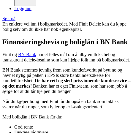
Logg inn
Søk nå
En enklere vei inn i boligmarkedet. Med Finit Deleie kan du kjøpe
bolig selv om du ikke har nok egenkapital.
Finansierings­bevis og boliglån i BN Bank
Finit og
BN Bank
har et felles mål om å tilby en fleksibel og
transparent deleie-løsning som kan hjelpe folk inn på boligmarkedet.
BN Bank stemmes jevnlig frem som kundefavoritt på bytt.no og
havnet nylig på pallen i EPSIs store bankundersøkelse for
kundetilfredshet.
De har rett og slett prisvinnende kundeservice –
og det merkes!
Banken har et eget Finit-team, som har som jobb å
sørge for at du får hjelpen du trenger.
Når du kjøper bolig med Finit får du også en bank som faktisk
svarer når du ringer, som lytter og er løsningsorientert!
Med boliglån i BN Bank får du:
God rente
Dyktige rådgivere