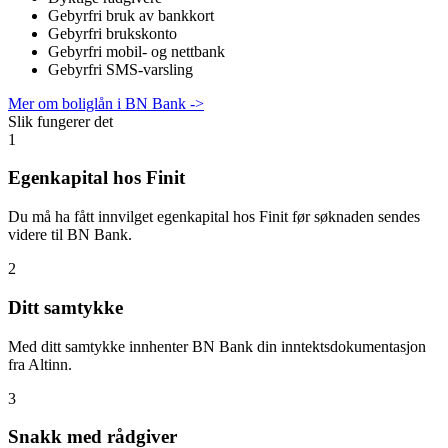
Gebyrfri bruk av bankkort
Gebyrfri brukskonto
Gebyrfri mobil- og nettbank
Gebyrfri SMS-varsling
Mer om boliglån i BN Bank ->
Slik fungerer det
1
Egenkapital hos Finit
Du må ha fått innvilget egenkapital hos Finit før søknaden sendes
videre til BN Bank.
2
Ditt samtykke
Med ditt samtykke innhenter BN Bank din inntektsdokumentasjon
fra Altinn.
3
Snakk med rådgiver